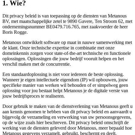
1. Wie?
Dit privacy beleid is van toepassing op de diensten van Metanous
BV, met maatschappelijke zetel te 9890 Gavere, Ten Stroom 62, met
ondernemingsnummer BE0479.716.765, met zaakvoerder de heer
Boris Rogge.
Metanous ontwikkelt software op maat in nauwe samenwerking met
de klant. Onze technische expertise in combinatie met onze
domeinkennis zorgen voor state-of-the-art technische en functionele
oplossingen. Oplossingen die jouw bedrijf vooruit helpen en het
verschil maken met de concurrentie.
Een standaardoplossing is niet voor iedereen de beste oplossing.
Wanneer je eigen intellectuele eigendom (IP) wil opbouwen, jouw
specifieke manier van werken wil behouden of er simpelweg geen
oplossing voor jou bestaat helpt Metanous je de digitale versie van
jouw bedrijfsproces te realiseren.
Door gebruik te maken van de dienstverlening van Metanous geeft u
aan kennis genomen te hebben van dit privacy beleid en aanvaardt u
bijgevolg de verzameling en verwerking van uw persoonsgegevens,
op de wijze zoals hier beschreven. Dit privacy beleid omschrijft de
werking van de diensten geleverd door Metanous, meer bepaald hoe
Metanous gegevens verzamelt, gebruikt, beschermt en deelt.